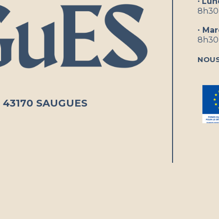
•
Lun
8h30
•
Mar
8h30-
Nous
e - 43170 SAUGUES