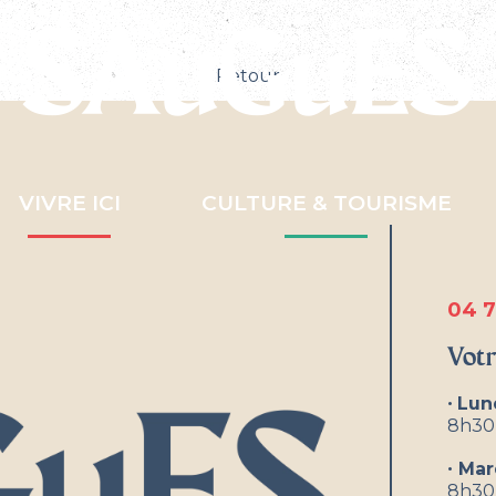
Retour
VIVRE ICI
CULTURE & TOURISME
04 7
Votr
•
Lun
8h30
•
Mar
8h30-